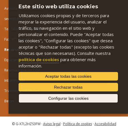
Este sitio web utiliza cookies
Avenida Països Catalans nº 26, 43007 Tarragona
Utilizamos cookies propias y de terceros para
secmec@urv.cat
mejorar la experiencia del usuario, analizar el
tráfico, su navegación en el sitio web y
Tel. 0034 977 559 602
personalizar el contenido. Puede "Aceptar todas
Fax. 977 559 691
las cookies", "Configurar las cookies" que desea
aceptar o "Rechazar todas" (excepto las cookies
Recursos
técnicas que son necesarias). Consulte nuestra
política de cookies
para obtener más
Equipamiento y servicios
información.
Reserva Espacios DEM
Aceptar todas las cookies
Intranet DEM
Rechazar todas
Trámites y solicitudes
Configurar las cookies
Becas
© G-X7L2HZS3FW ·
Aviso legal
·
Política de
cookies
·
Accesibilidad